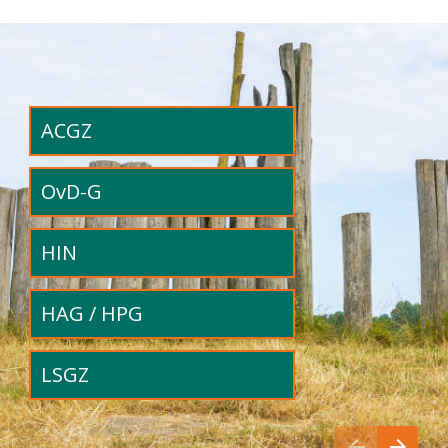
ACGZ
 ACGZ
OvD-G 
OVD
HIN 
HINHIN
HAG / HPG
HPG
LSGZ 
LSGZ LSGZ